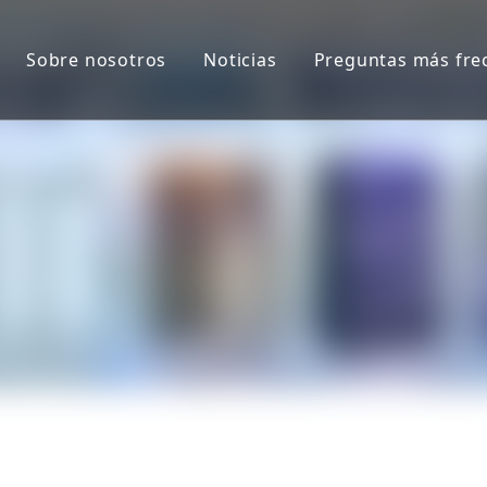
Sobre nosotros
Noticias
Preguntas más fre
 congeladores horizontales
 enfriadores y congeladores verticales
de puerta y marco de cámara fría
e máquinas expendedoras
ezas del congelador