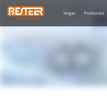
Hogar
Productos
Serie de
Serie de
Sistema 
Serie d
Vaso
Otras pi