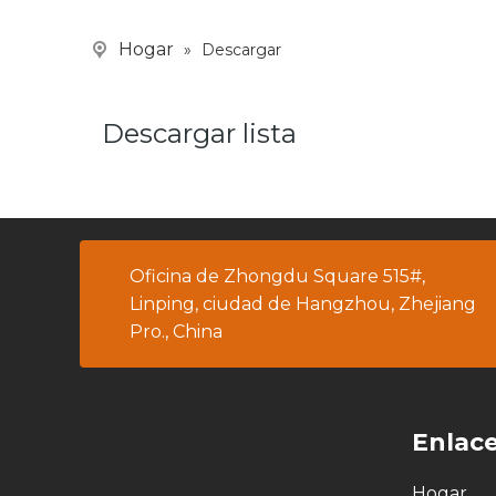
Hogar
»
Descargar
Descargar lista
Oficina de Zhongdu Square 515#,
Linping, ciudad de Hangzhou, Zhejiang
Pro., China
Enlace
Hogar