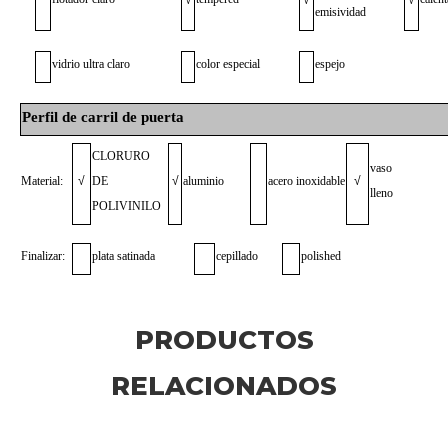
√
√
√
emisividad
vidrio ultra claro
color especial
espejo
Perfil de carril de puerta
CLORURO
vaso
Material:
√
DE
√
aluminio
acero inoxidable
√
lleno
POLIVINILO
Finalizar:
plata satinada
cepillado
polished
Negro, dorado u otro color
√
PRODUCTOS
personalizado
RELACIONADOS
Temperatura
√
positivo
negativo
√