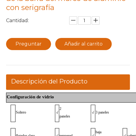
con serigrafía
Cantidad:
Preguntar
Añadir al carrito
Descripción del Producto
Configuración de vidrio
2
Soltero
3 paneles
√
√
paneles
baja
flotador claro
tempered
calen