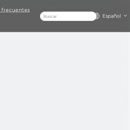
 frecuentes
Español
English
Pусский