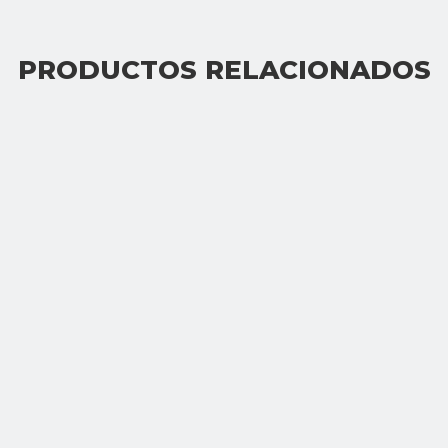
PRODUCTOS RELACIONADOS
Envíenos un correo electrónico:
oliver@besteerglass.com
laces rápidos
Noticias
Hogar
Besteer asistirá a la 
Productos