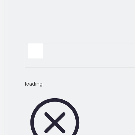
Hogar
»
categoria de producto
»
Vaso
»
Marque
loading