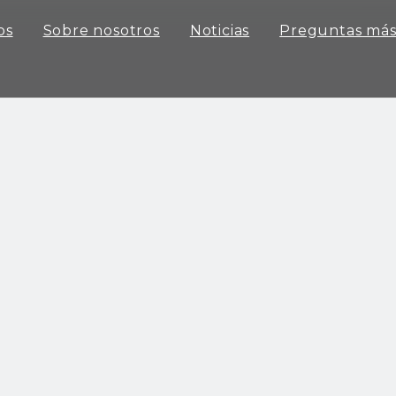
os
Sobre nosotros
Noticias
Preguntas más
Serie de congeladores horizontales
Serie de enfriadores y congeladores verticales
Sistema de puerta y marco de cámara fría
Serie de máquinas expendedoras
Vaso
Otras piezas del congelador