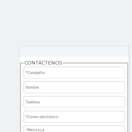
CONTÁCTENOS
llámanos al:
+86-571-86328918
Boletin informativo
Obtenga las últimas
HVACR VIETNAM
actualizaciones y ofertas.